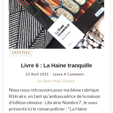
LIFESTYLE
Livre 6 : La Haine tranquille
On
22 Avril 2021
Leave A Comment
Livre
Les Bons Plans D'Auré
6
Nous nous retrouvons pour ma 6ème rubrique
:
littéraire, en tant qu’ambassadrice de la maison
La
d’édition nîmoise : Librairie Nombre7. Je vous
Haine
présente ici le roman policier : “La Haine
Tranquille