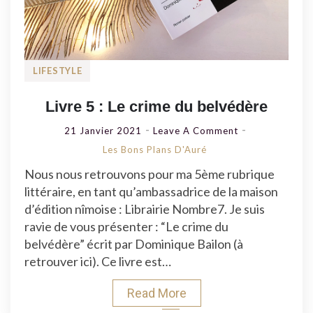
LIFESTYLE
Livre 5 : Le crime du belvédère
On
21 Janvier 2021
Leave A Comment
Livre
Les Bons Plans D'Auré
5
Nous nous retrouvons pour ma 5ème rubrique
:
littéraire, en tant qu’ambassadrice de la maison
Le
d’édition nîmoise : Librairie Nombre7. Je suis
Crime
ravie de vous présenter : “Le crime du
Du
belvédère” écrit par Dominique Bailon (à
Belvédère
retrouver ici). Ce livre est…
Read More