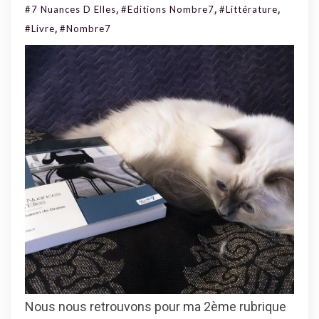
Livre
,
,
,
#7 Nuances D Elles
#Editions Nombre7
#Littérature
2
,
#livre
#Nombre7
:
7
Nuances
D’Elles
Nous nous retrouvons pour ma 2ème rubrique