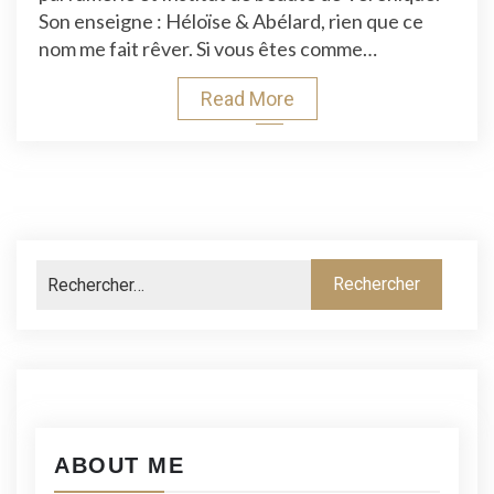
Haut
Son enseigne : Héloïse & Abélard, rien que ce
Lieu
nom me fait rêver. Si vous êtes comme…
Du
Bien
Read More
Être
À
Montpellier
ABOUT ME