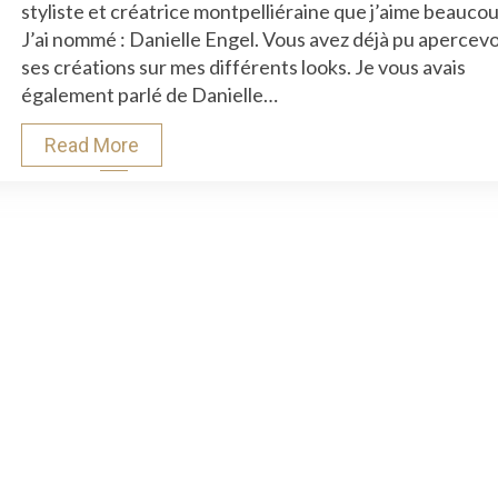
styliste et créatrice montpelliéraine que j’aime beaucou
:
J’ai nommé : Danielle Engel. Vous avez déjà pu apercevo
Pour
ses créations sur mes différents looks. Je vous avais
Une
également parlé de Danielle…
Mode
À
Read More
La
Française