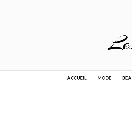
Skip
to
content
Le
ACCUEIL
MODE
BEA