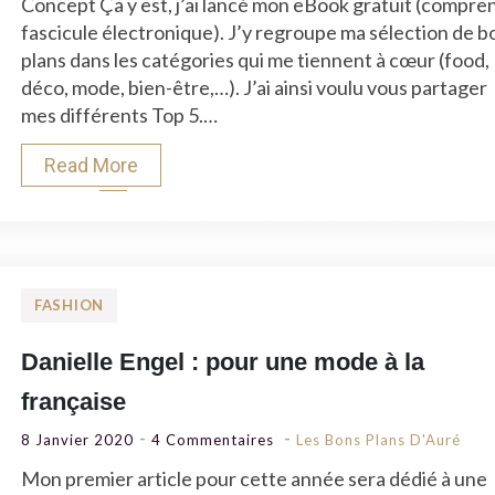
Concept Ça y est, j’ai lancé mon eBook gratuit (compre
5
fascicule électronique). J’y regroupe ma sélection de b
Mode
plans dans les catégories qui me tiennent à cœur (food,
–
déco, mode, bien-être,…). J’ai ainsi voulu vous partager
2020
mes différents Top 5.…
Read More
FASHION
Danielle Engel : pour une mode à la
française
Sur
8 Janvier 2020
4 Commentaires
Les Bons Plans D'Auré
Danielle
Mon premier article pour cette année sera dédié à une
Engel