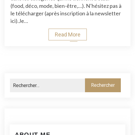
Créateur
(food, déco, mode, bien-être,…). N’hésitez pas à
Français
le télécharger (après inscription à la newsletter
–
ici).Je…
2020
Read More
ABOUT ME