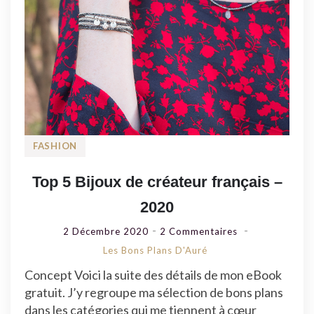
FASHION
Top 5 Bijoux de créateur français –
2020
Sur
2 Décembre 2020
2 Commentaires
Top
Les Bons Plans D'Auré
5
Concept Voici la suite des détails de mon eBook
Bijoux
gratuit. J’y regroupe ma sélection de bons plans
De
dans les catégories qui me tiennent à cœur