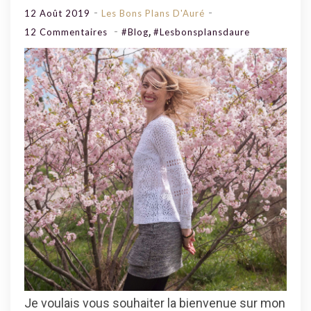
12 Août 2019
Les Bons Plans D'Auré
,
Sur
12 Commentaires
#blog
#lesbonsplansdaure
Bienvenue
Sur
Les
Bons
Plans
D’Auré !
Je voulais vous souhaiter la bienvenue sur mon